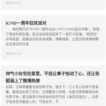
2020-12-31
K!ND一周年狂欢派对
限时两天的“K!ND一周年派对x WHY PARK复古市集”，席卷
了周末的朋友圈，复古派对现场迎来了一波打卡狂潮。“跨世纪”
并非妄想，趁着派对的余温未散，顺着线索，让复古的浪潮奔腾
在往昔旧时光里...
2020-11-13
帅气小伙宅在家里，不但让章子怡动了心，还让张
韶涵上了微博热搜
近期，汪峰带着醒宝探班章子怡，镜头下，三人开心的样子很温
馨，醒宝也长高了很多。记得醒宝小时候，也是汪峰带着她去探
班章子怡，那次是章子怡参加的综艺节目《演员的诞生》。当章
子怡坐在评委席上时，气场全开，不...