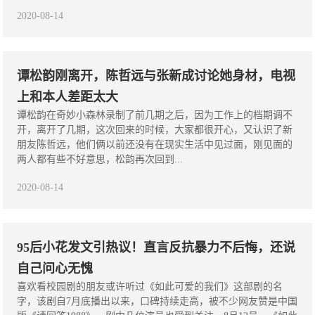
2020-08-14
谭松韵刚离开，陈哲远与张新成讨论她身材，电视
上和本人差距太大
谭松韵在奇妙小森林录制了前几期之后，因为工作上的档期调不
开，离开了几期，这次回来的时候，大家都很开心，又认识了新
朋友陈哲远，他们俩以前还没有在现实生活中见过面，刚见面的
两人都有些不好意思，松韵再次回到...
2020-08-14
95后小花发文引热议！直言反抗暴力不后悔，还说
自己问心无愧
喜欢看校园剧的朋友或许听过《如此可爱的我们》这部剧的名
字，该剧自7月底播出以来，口碑持续走高，被不少网友赞是中国