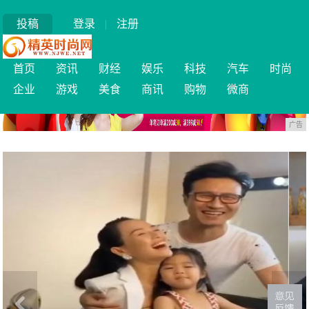
投稿
登录
|
注册
首页
资讯
财经
娱乐
科技
汽车
时尚
企业
游戏
美食
商讯
购物
微商
广告