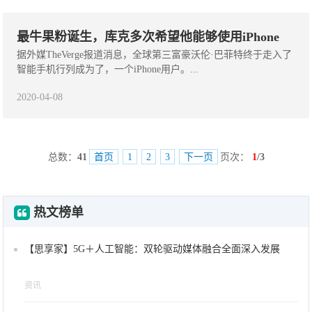
最牛果粉诞生，库克多次希望他能够使用iPhone
据外媒TheVerge报道消息，全球第三富豪沃伦·巴菲特终于走入了
智能手机行列成为了，一个iPhone用户。...
2020-04-08
总数：
41
首页
1
2
3
下一页
页次：
1
/3
热文榜单
【思享家】5G＋人工智能：双轮驱动媒体融合全面深入发展
资讯