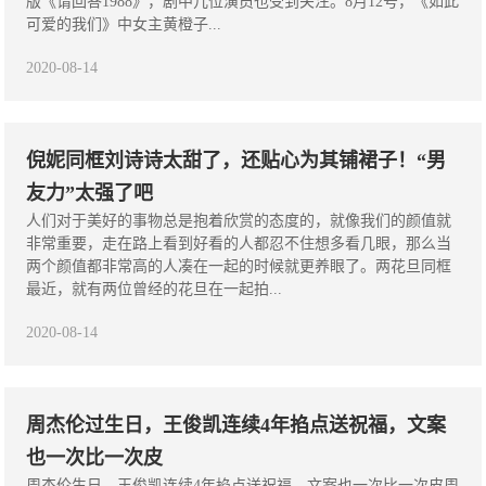
版《请回答1988》，剧中几位演员也受到关注。8月12号，《如此
可爱的我们》中女主黄橙子...
2020-08-14
倪妮同框刘诗诗太甜了，还贴心为其铺裙子！“男
友力”太强了吧
人们对于美好的事物总是抱着欣赏的态度的，就像我们的颜值就
非常重要，走在路上看到好看的人都忍不住想多看几眼，那么当
两个颜值都非常高的人凑在一起的时候就更养眼了。两花旦同框
最近，就有两位曾经的花旦在一起拍...
2020-08-14
周杰伦过生日，王俊凯连续4年掐点送祝福，文案
也一次比一次皮
周杰伦生日，王俊凯连续4年掐点送祝福，文案也一次比一次皮周