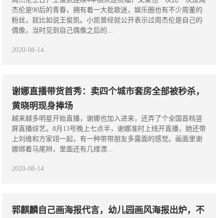
杰伦是90后的青春，拥有着一大批歌迷，娱乐圈也有不少周董的
粉丝，就比如说王俊凯。小凯曾经就公开表示过周杰伦是自己的
偶像，当时见到自己偶像之后的...
2020-08-14
谢娜直播带货首秀：卖四个城市套房全部被秒杀，
黄晓明现身捧场
越来越多明星开始直播，谢娜也加入进来，还弄了个全国首档竖
屏直播综艺。8月13号晚上七点半，谢娜准时上线开直播，她还带
上刘维和方家翊一起，有一种带带朋友多露面的感觉。画面里谢
娜绑着马尾辫，里面还有几缕漂...
2020-08-14
郭麒麟自己画海报代言，幼儿园画风海报出炉，不