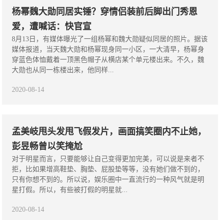
杨幂魏大勋同居实锤？穿情侣装前后脚出门秀恩
爱，遭喊话：快官宣
8月13日，有媒体曝光了一组杨幂和魏大勋疑似同居的照片。据该
媒体报道，当天魏大勋和杨幂现身同一小区，一大清早，杨幂身
穿蓝色体恤戴着一顶黑色帽子从横店某个单元楼出来。不久，魏
大勋也从同一栋楼出来，他同样...
2020-08-14
孟美岐甩头发甩飞假发片，画面搞笑圈内不止她，
彭昱畅曾以笑掩尬
对于明星而言，只要能够让自己变得更加完美，可以说是来者不
拒，比如果增高鞋垫、胸垫、屁股垫等等，没有她们做不到的，
只有你想不到的。所以说，娱乐圈中一直流行的一种风气就是明
星打假。所以，有些被打假的明星就...
2020-08-14