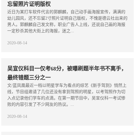
忘留照片证明版权
近日为某打车软件代言的郭麒麟，自己动手画海报宣传，满满的
幼儿园风，还不忘留2寸照片证明自己版权，不愧是德云社出来的
男人。郭麒麟自己发文称，职业广告人上线，还说自己画的海报
一定秒杀其他大街上的海报，迷之...
2020-08-14
吴宣仪科目一仅考68分，被曝刷题半年书不离手，
最终错题三分之一
文/蓝凤凰最近一档以明星学车为看点的综艺《新手驾到》悄然上
线，节目组邀请了几位还没有拿到驾照的明星，以考驾照作为切
入点记录他们学车的点滴。在第一期节目中，吴宣仪科一考试惨
败的内容引发了不少网友的热议。...
2020-08-14