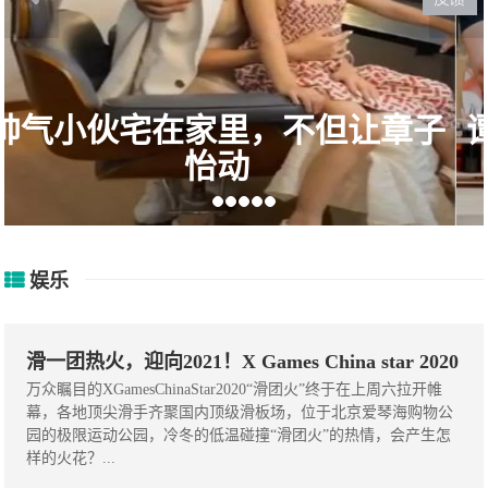
谭松韵刚离开，陈哲远与张新成
讨论
娱乐
滑一团热火，迎向2021！X Games China star 2020
万众瞩目的XGamesChinaStar2020“滑团火”终于在上周六拉开帷
幕，各地顶尖滑手齐聚国内顶级滑板场，位于北京爱琴海购物公
园的极限运动公园，冷冬的低温碰撞“滑团火”的热情，会产生怎
样的火花？...