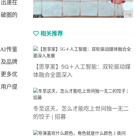
度迅速在
牌破圈的
广告
相关推荐
AI传鉴
力及品牌
【思享家】5G＋人工智能：双轮驱动媒
体融合全面深入
献更多优
为用户提
冬至这天，怎么才能吃上世间独一无二
的饺子 | 招募