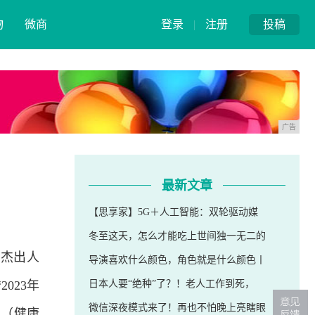
物
微商
登录
|
注册
投稿
广告
最新文章
【思享家】5G＋人工智能：双轮驱动媒
冬至这天，怎么才能吃上世间独一无二的
的杰出人
导演喜欢什么颜色，角色就是什么颜色丨
023年
日本人要“绝种”了？！老人工作到死，
微信深夜模式来了！再也不怕晚上亮瞎眼
奖（健康