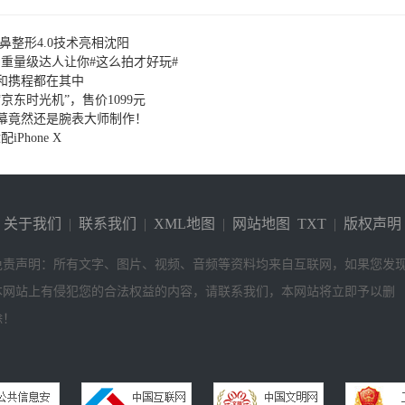
鼻整形4.0技术亮相沈阳
云开箱，重量级达人让你#这么拍才好玩#
和携程都在其中
东时光机”，售价1099元
幕竟然还是腕表大师制作！
配iPhone X
关于我们
|
联系我们
|
XML地图
|
网站地图
TXT
|
版权声明
免责声明：所有文字、图片、视频、音频等资料均来自互联网，如果您发
本网站上有侵犯您的合法权益的内容，请联系我们，本网站将立即予以删
除！