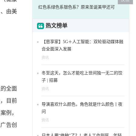
红色系绿色系银色系？原来圣诞美甲还可
司、由美
热文榜单
【思享家】5G＋人工智能：双轮驱动媒体融
合全面深入发展
资讯
冬至这天，怎么才能吃上世间独一无二的饺
子 | 招募
认的全面
资讯
”，目前
导演喜欢什么颜色，角色就是什么颜色丨夜
问
及案例，
资讯
性广告创
日本人要“绝种”了？！老人工作到死，年轻