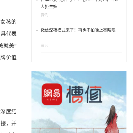
人拒生娃
资讯
个女孩的
微信深夜模式来了！再也不怕晚上亮瞎眼
极具代表
美就美”
资讯
品牌价值
动深度结
链接，并