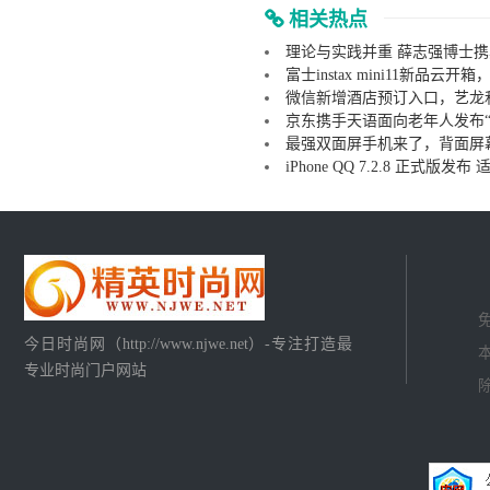
相关热点
理论与实践并重 薛志强博士携
富士instax mini11新品
微信新增酒店预订入口，艺龙
京东携手天语面向老年人发布“京
最强双面屏手机来了，背面屏
iPhone QQ 7.2.8 正式版发布 适
今日时尚网（http://www.njwe.net）-专注打造最
专业时尚门户网站