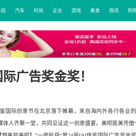
科技
汽车
时尚
企业
游戏
美食
商讯
购
鉴国际广告奖金奖！
AI传鉴国际创意节在北京落下帷幕，来自海内外各行各业
体人齐聚一堂，共同见证这一创意盛宴。美呗医美凭借“2
【想美就美呗】”一举斩获“第24届IAI传鉴国际广告奖金