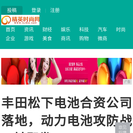
投稿
登录
|
注册
首页
资讯
财经
娱乐
科技
汽车
时尚
企业
游戏
美食
商讯
购物
微商
广告
丰田松下电池合资公司
落地，动力电池攻防战