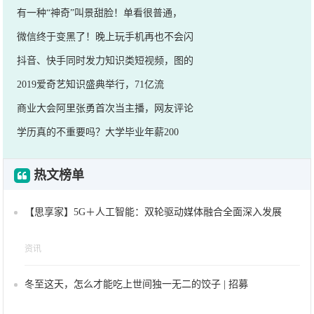
有一种“神奇”叫景甜脸！单看很普通，
微信终于变黑了！晚上玩手机再也不会闪
抖音、快手同时发力知识类短视频，图的
2019爱奇艺知识盛典举行，71亿流
商业大会阿里张勇首次当主播，网友评论
学历真的不重要吗？大学毕业年薪200
热文榜单
【思享家】5G＋人工智能：双轮驱动媒体融合全面深入发展
资讯
冬至这天，怎么才能吃上世间独一无二的饺子 | 招募