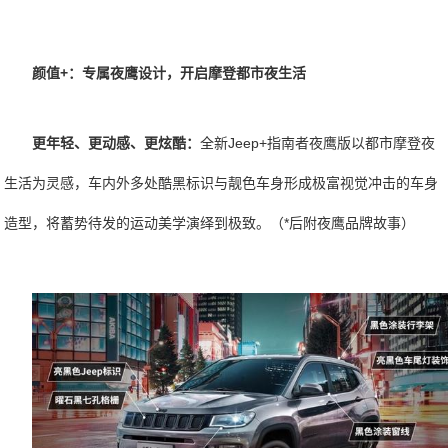
颜值+：专属夜鹰设计，开启摩登都市夜生活
更年轻、更动感、更炫酷：
全新Jeep+指南者夜鹰版以都市摩登夜
生活为灵感，车内外多处酷黑标识与靓色车身形成极富视觉冲击的车身
造型，将蓄势待发的运动美学演绎到极致。（*后附夜鹰品牌故事）