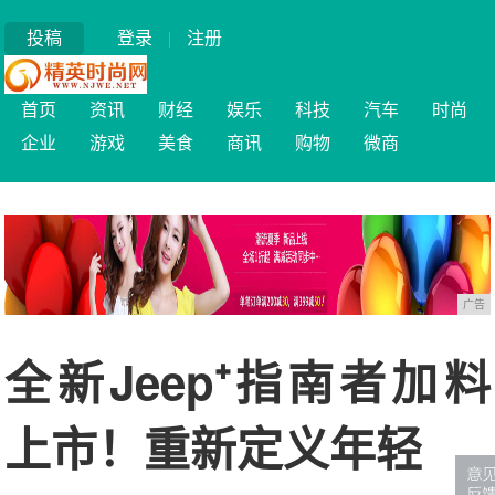
投稿
登录
|
注册
首页
资讯
财经
娱乐
科技
汽车
时尚
企业
游戏
美食
商讯
购物
微商
广告
全新Jeep⁺指南者加料
上市！重新定义年轻