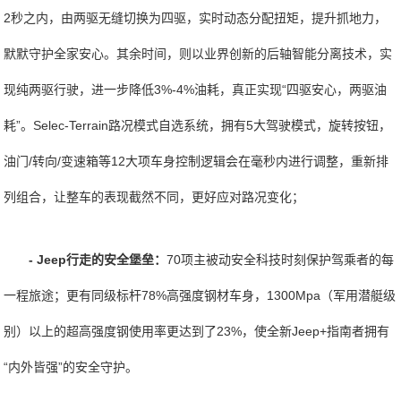
2秒之内，由两驱无缝切换为四驱，实时动态分配扭矩，提升抓地力，
默默守护全家安心。其余时间，则以业界创新的后轴智能分离技术，实
现纯两驱行驶，进一步降低3%-4%油耗，真正实现“四驱安心，两驱油
耗”。Selec-Terrain路况模式自选系统，拥有5大驾驶模式，旋转按钮，
油门/转向/变速箱等12大项车身控制逻辑会在毫秒内进行调整，重新排
列组合，让整车的表现截然不同，更好应对路况变化；
- Jeep行走的安全堡垒：
70项主被动安全科技时刻保护驾乘者的每
一程旅途；更有同级标杆78%高强度钢材车身，1300Mpa（军用潜艇级
别）以上的超高强度钢使用率更达到了23%，使全新Jeep+指南者拥有
“内外皆强”的安全守护。