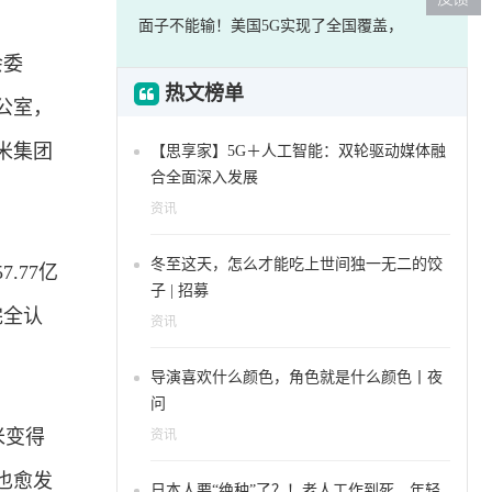
面子不能输！美国5G实现了全国覆盖，
会委
热文榜单
公室，
米集团
【思享家】5G＋人工智能：双轮驱动媒体融
合全面深入发展
资讯
冬至这天，怎么才能吃上世间独一无二的饺
.77亿
子 | 招募
完全认
资讯
导演喜欢什么颜色，角色就是什么颜色丨夜
问
米变得
资讯
也愈发
日本人要“绝种”了？！老人工作到死，年轻