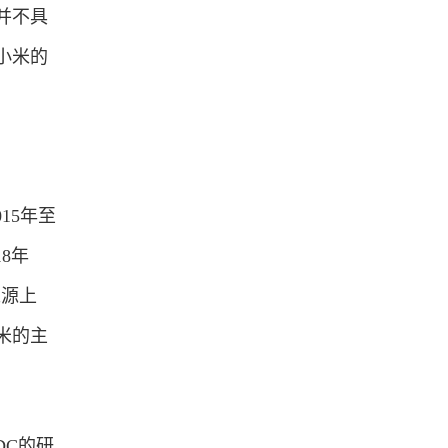
并不具
小米的
15年至
18年
来源上
米的主
DC的研