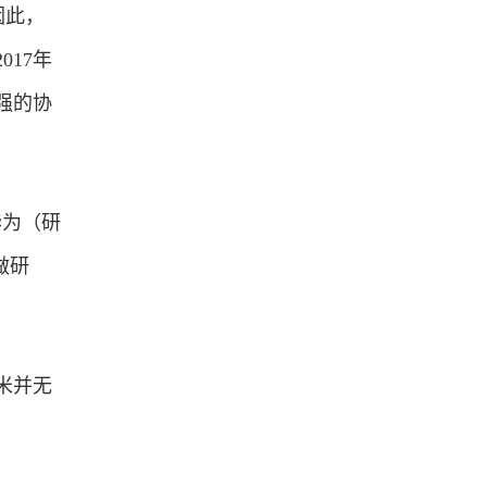
因此，
17年
强的协
华为（研
做研
米并无