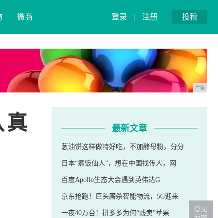
物
微商
登录
|
注册
投稿
广告
认真
最新文章
葱油饼这样做特好吃，不加酵母粉，分分
日本“煮饭仙人”，想在中国找传人，网
百度Apollo生态大会遇到英伟达G
京东抢跑！巨头厮杀智能物流，5G迎来
一夜40万台！拼多多为何“贱卖”苹果