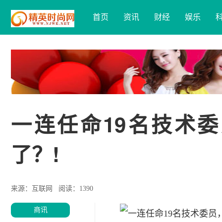
首页
资讯
财经
娱乐
一连任命19名技术
了？!
来源：互联网
阅读：1390
商讯