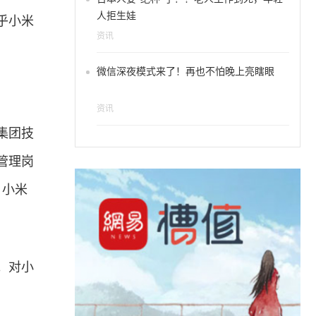
人拒生娃
乎小米
资讯
微信深夜模式来了！再也不怕晚上亮瞎眼
资讯
集团技
管理岗
，小米
。对小