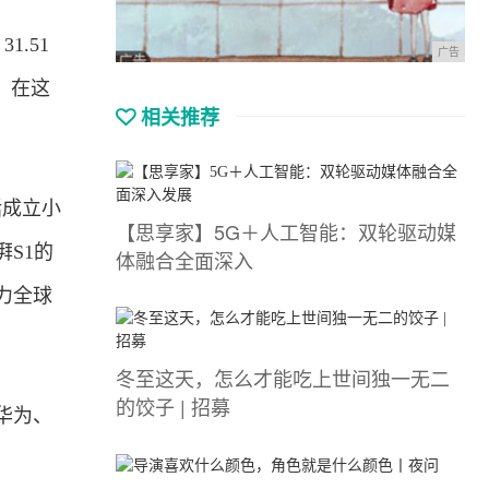
1.51
广告
%。在这
相关推荐
括成立小
【思享家】5G＋人工智能：双轮驱动媒
S1的
体融合全面深入
力全球
冬至这天，怎么才能吃上世间独一无二
的饺子 | 招募
华为、