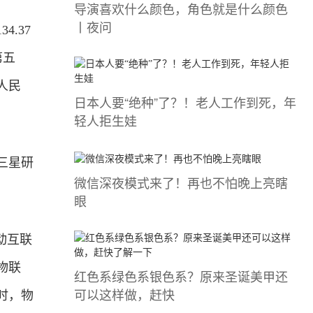
导演喜欢什么颜色，角色就是什么颜色
丨夜问
.37
第五
人民
日本人要“绝种”了？！老人工作到死，年
轻人拒生娃
三星研
微信深夜模式来了！再也不怕晚上亮瞎
眼
动互联
物联
红色系绿色系银色系？原来圣诞美甲还
可以这样做，赶快
时，物