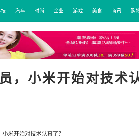
科技
汽车
时尚
企业
游戏
美食
商讯
购
委员，小米开始对技术