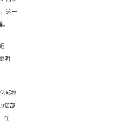
度，这一
幅。
近
差距明
5亿部排
19亿部
。在