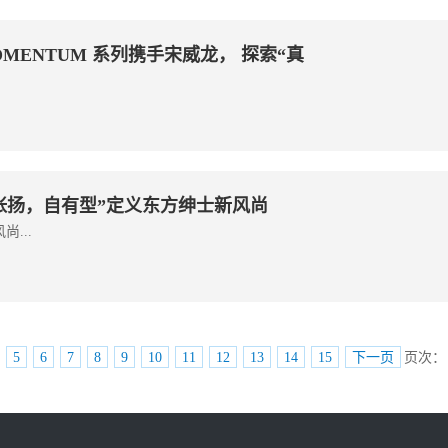
MENTUM 系列携手宋威龙， 探索“真
张扬，自有型”定义东方绅士新风尚
...
5
6
7
8
9
10
11
12
13
14
15
下一页
页次