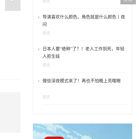
资讯
导演喜欢什么颜色，角色就是什么颜色丨夜
问
资讯
色系银色系？原来圣诞美甲
日本人要“绝种”了？！老人工作到死，年轻
人拒生娃
资讯
微信深夜模式来了！再也不怕晚上亮瞎眼
资讯