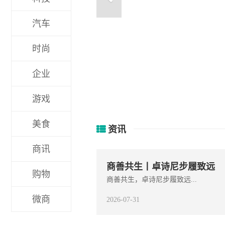
汽车
时尚
苏秘37°(SU:M37°) “
企业
游戏
美食
资讯
商讯
商善共生丨卓诗尼步履致远
购物
商善共生，卓诗尼步履致远...
微商
2026-07-31