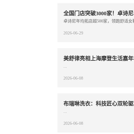
全国门店突破3000家！卓诗
卓诗尼年均拓店超500家，领跑舒适女鞋
2026-06-29
美舒律亮相上海摩登生活嘉年华
...
2026-06-08
布瑞琳洗衣：科技匠心双轮驱
...
2026-06-08