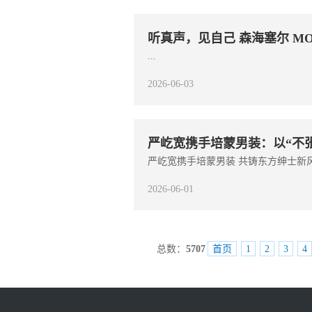
听真声，见自己 森海塞尔 MO
...
2026-06-03
严屹宽携手培蒙男装：以“不
严屹宽携手培蒙男装 共铸东方绅士新风尚
2026-06-01
总数：
5707
首页
1
2
3
4