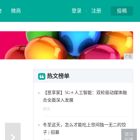
物
微商
登录
|
注册
投稿
广告
热文榜单
【思享家】5G＋人工智能：双轮驱动媒体融
合全面深入发展
资讯
冬至这天，怎么才能吃上世间独一无二的饺
子 | 招募