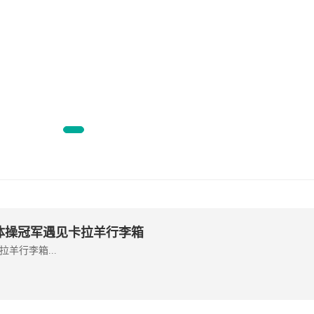
红色系绿
体操冠军遇见卡拉羊行李箱
羊行李箱...