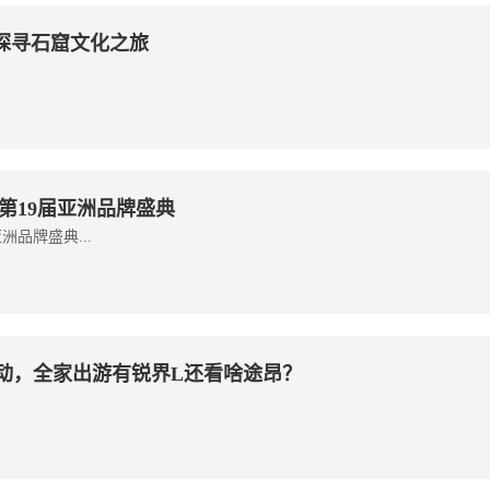
探寻石窟文化之旅
第19届亚洲品牌盛典
品牌盛典...
E混动，全家出游有锐界L还看啥途昂？