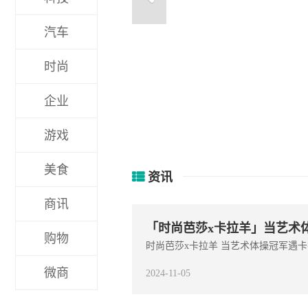
汽车
时尚
苏秘37°(SU:M37°) “
企业
游戏
美食
资讯
商讯
「时尚芭莎x卡拉羊」当艺术
购物
时尚芭莎x卡拉羊 当艺术体操冠军遇卡拉
微商
2024-11-05