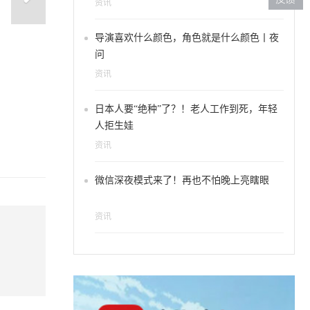
资讯
导演喜欢什么颜色，角色就是什么颜色丨夜
问
资讯
色系银色系？原来圣诞美甲
日本人要“绝种”了？！老人工作到死，年轻
人拒生娃
资讯
微信深夜模式来了！再也不怕晚上亮瞎眼
资讯