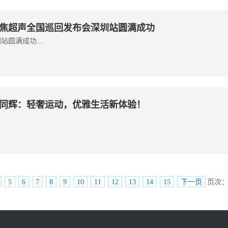
焦超声全国巡回发布会深圳站圆满成功
圆满成功...
同辉：轻奢运动，优雅生活新体验！
5
6
7
8
9
10
11
12
13
14
15
下一页
页次