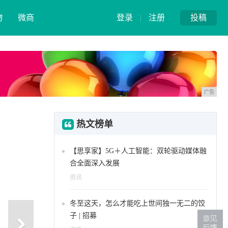
物
微商
登录
|
注册
投稿
广告
热文榜单
【思享家】5G＋人工智能：双轮驱动媒体融
合全面深入发展
资讯
冬至这天，怎么才能吃上世间独一无二的饺
子 | 招募