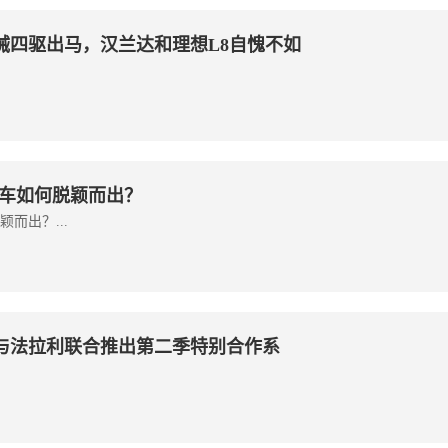
械四驱出马，汉兰达和理想L8自愧不如
路车如何脱颖而出？
而出？...
N 铂傲与法拉利联合推出第二季特别合作系